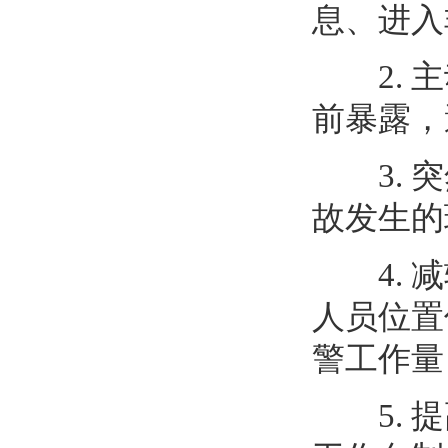
息、进入
2. 主
前暴露，
3. 突
故发生的
4. 减
人员位置
警工作量
5. 提